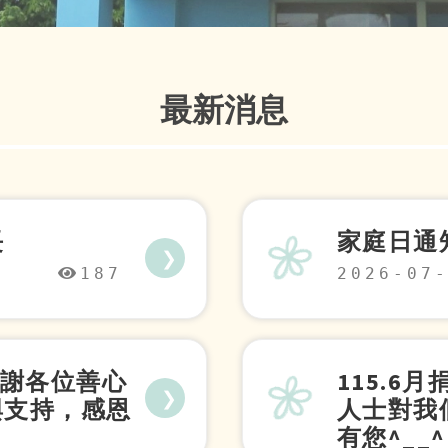
最新消息
長
家庭日通
❯
187
2026-07
 感謝各位善心
115.6
❯
與支持，感恩
人士對我
有您^__^