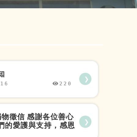
知
❯
-16
220
月捐物徵信 感謝各位善心
❯
們的愛護與支持，感恩