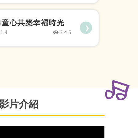
-06
156
6.13童心共築幸福時光
❯
-14
345
影片介紹